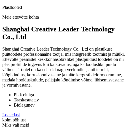
Plasttooted
Meie ettevõtte kohta
Shanghai Creative Leader Technology
Co., Ltd
Shanghai Creative Leader Technology Co., Ltd on plastikust
puittoodete professionaalne tootja, mis integreerib tootmist ja müüki.
Ettevõtte peamistel keskkonnasõbralikel plastpuidust toodetel on nii
plastprofiilide tugevus kui ka kõvadus, aga ka loodusliku puidu
välimus. Tootel on ka eeliseid nagu veekindlus, anti termiit,
löögikindlus, korrosioonivastane ja mitte kergesti deformeerumine,
madala hoolduskulude, paljajalu kõndimise võime, libisemisvastane
ja vormivastane.
Pikk eluiga
Taaskasutatav
Biolagunev
Loe edasi
kolm põhjust
Miks vali meid