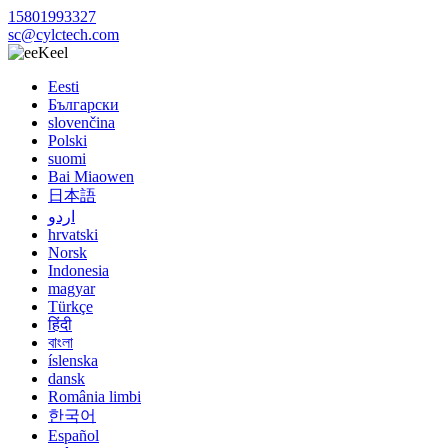
15801993327
sc@cylctech.com
Keel
Eesti
Български
slovenčina
Polski
suomi
Bai Miaowen
日本語
اردو
hrvatski
Norsk
Indonesia
magyar
Türkçe
हिंदी
বাংলা
íslenska
dansk
România limbi
한국어
Español