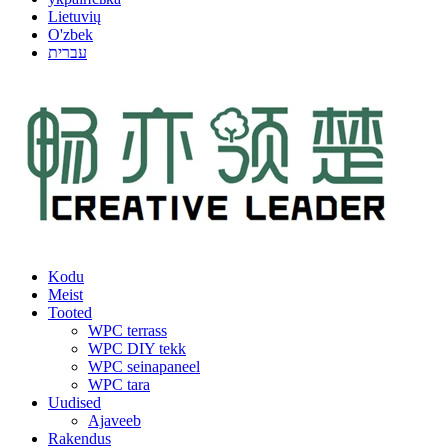
Lietuvių
O'zbek
עברית
Kodu
Meist
Tooted
WPC terrass
WPC DIY tekk
WPC seinapaneel
WPC tara
Uudised
Ajaveeb
Rakendus