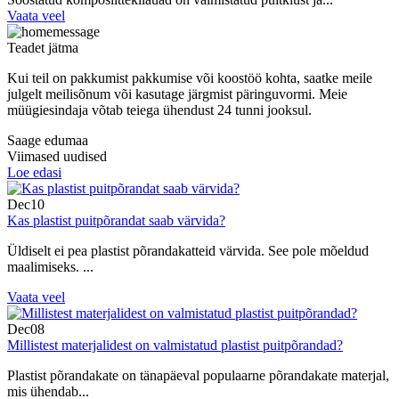
Vaata veel
Teadet jätma
Kui teil on pakkumist pakkumise või koostöö kohta, saatke meile
julgelt meilisõnum või kasutage järgmist päringuvormi. Meie
müügiesindaja võtab teiega ühendust 24 tunni jooksul.
Saage edumaa
Viimased uudised
Loe edasi
Dec
10
Kas plastist puitpõrandat saab värvida?
Üldiselt ei pea plastist põrandakatteid värvida. See pole mõeldud
maalimiseks. ...
Vaata veel
Dec
08
Millistest materjalidest on valmistatud plastist puitpõrandad?
Plastist põrandakate on tänapäeval populaarne põrandakate materjal,
mis ühendab...