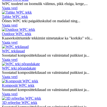
WPC toodetel on loomulik välimus, pikk eluiga, kerge,...
Vaata veel
Tahke WPC tekk
Õõnes WPC teki paigalduskulud on madalad ning...
Vaata veel
Outdoor WPC tekk
Kaaseeksütriumide tekkimist nimetatakse ka "korkiks" või...
Vaata veel
WPC tekilauad
Soostatud komposiittekilauad on valmistatud puitkiust ja...
Vaata veel
WPC teki põrandakate
Soostatud komposiittekilauad on valmistatud puitkiust ja...
Vaata veel
Komposiit WPC tekk
Soostatud komposiittekilauad on valmistatud puitkiust ja...
Vaata veel
3D reljeefne WPC tekk
Soostatud komposiittekilauad on valmistatud puitkiust ja...