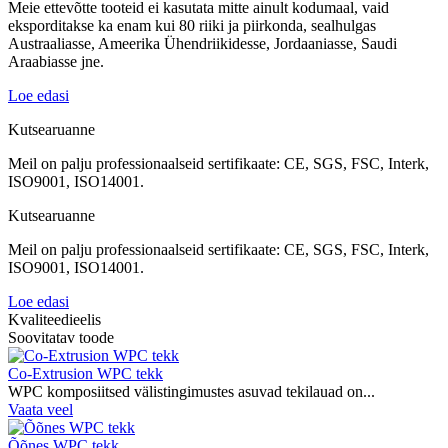
Meie ettevõtte tooteid ei kasutata mitte ainult kodumaal, vaid
eksporditakse ka enam kui 80 riiki ja piirkonda, sealhulgas
Austraaliasse, Ameerika Ühendriikidesse, Jordaaniasse, Saudi
Araabiasse jne.
Loe edasi
Kutsearuanne
Meil on palju professionaalseid sertifikaate: CE, SGS, FSC, Interk,
ISO9001, ISO14001.
Kutsearuanne
Meil on palju professionaalseid sertifikaate: CE, SGS, FSC, Interk,
ISO9001, ISO14001.
Loe edasi
Kvaliteedieelis
Soovitatav toode
Co-Extrusion WPC tekk
WPC komposiitsed välistingimustes asuvad tekilauad on...
Vaata veel
Õõnes WPC tekk