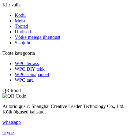
Kiir valik
Kodu
Meist
Tooted
Uudised
Võtke meiega ühendust
Sisujuht
Toote kategooria
WPC terrass
WPC DIY tekk
WPC seinapaneel
WPC tara
QR-kood
Autoriõigus © Shanghai Creative Leader Technology Co., Ltd.
Kõik õigused kaitstud.
whatsapp
skype