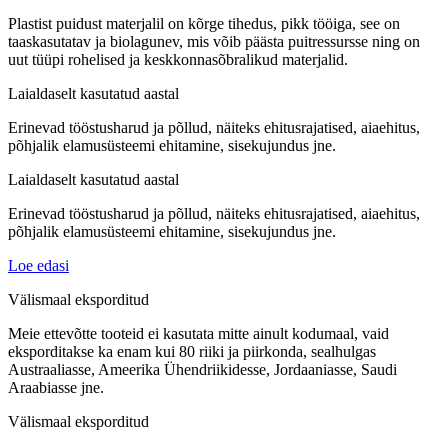
Plastist puidust materjalil on kõrge tihedus, pikk tööiga, see on
taaskasutatav ja biolagunev, mis võib päästa puitressursse ning on
uut tüüpi rohelised ja keskkonnasõbralikud materjalid.
Laialdaselt kasutatud aastal
Erinevad tööstusharud ja põllud, näiteks ehitusrajatised, aiaehitus,
põhjalik elamusüsteemi ehitamine, sisekujundus jne.
Laialdaselt kasutatud aastal
Erinevad tööstusharud ja põllud, näiteks ehitusrajatised, aiaehitus,
põhjalik elamusüsteemi ehitamine, sisekujundus jne.
Loe edasi
Välismaal eksporditud
Meie ettevõtte tooteid ei kasutata mitte ainult kodumaal, vaid
eksporditakse ka enam kui 80 riiki ja piirkonda, sealhulgas
Austraaliasse, Ameerika Ühendriikidesse, Jordaaniasse, Saudi
Araabiasse jne.
Välismaal eksporditud