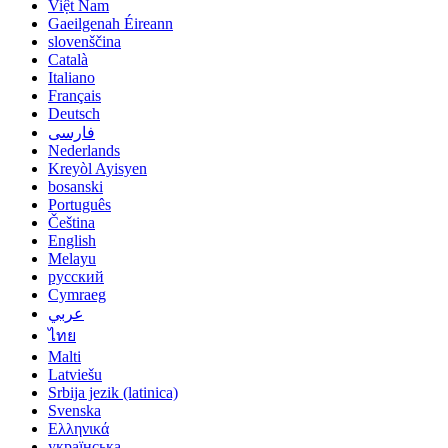
Việt Nam
Gaeilgenah Éireann
slovenščina
Català
Italiano
Français
Deutsch
فارسی
Nederlands
Kreyòl Ayisyen
bosanski
Português
Čeština
English
Melayu
русский
Cymraeg
عربي
ไทย
Malti
Latviešu
Srbija jezik (latinica)
Svenska
Ελληνικά
українська