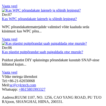
Vaata veel
Dec
07
Kas WPC põrandakate laieneb ja sõlmib lepingut?
WPC põrandakattematerjalide valimisel võite kaaluda seda
küsimust: kas WPC põra...
Vaata veel
Dec
06
Kas plastist puitpõrandat saab paigaldada otse murule?
Puidust plastist DIY splaissingu põrandakate kasutab SNAP-sisse
lülitatud kujun...
Vaata veel
Võtke meiega ühendust
Tel:
+86-21-62650068
Meil:
sc@cylctech.com
Whatsapp:
+8615801993327
Aadress:
RUUM 1107, NO. 1256, CAO YANG ROAD, PU TUO
RAjoon, SHANGHAI, HIINA, 200331.